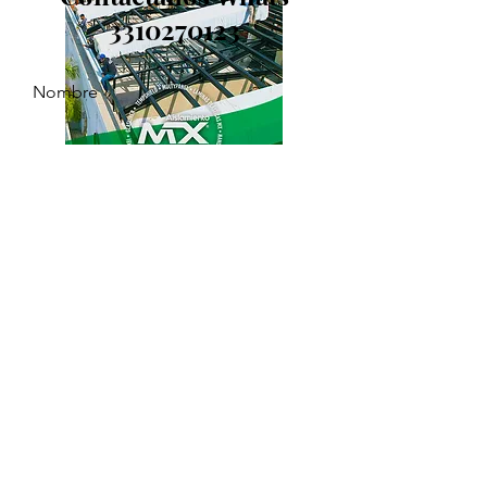
3310270123
Nombre
Apellido
Email
Déjanos un mensaje...